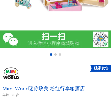
电子玩具
游戏及拼图系列
益智学习玩具
户外及运动产品
派对用品
独家发售
模仿，化妆及造型系列
毛绒公仔玩具
Mimi World迷你玫美 粉红行李箱酒店
年龄:
3+
岁
夏日