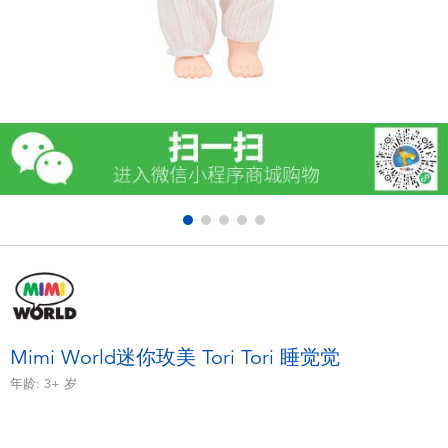
电子玩具
游戏及拼图系列
益智学习玩具
户外及运动产品
派对用品
模仿，化妆及造型系列
毛绒公仔玩具
Mimi World迷你玫美 Tori Tori 睡觉觉
年龄:
3+
岁
夏日