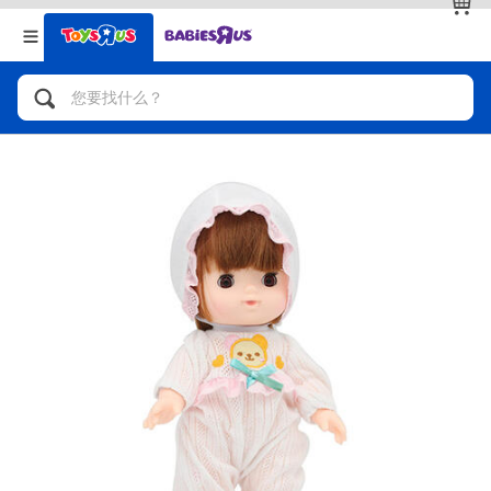
返回
返回
分类目录
品牌
查看全部
人气英雄，角色扮演，射击玩具
自行车，滑板车，骑乘车
拼砌组合及乐高LEGO
玩具车，货车，火车及遥控系列
手工艺，文具，蜡笔，泥胶，画板
娃娃，芭比，收藏公仔