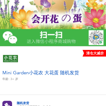
电子玩具
游戏及拼图系列
益智学习玩具
户外及运动产品
清仓大减价
派对用品
模仿，化妆及造型系列
Mini Garden小花农 大花蛋 随机发货
年龄:
3+
岁
毛绒公仔玩具
夏日
随机发货