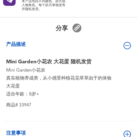
本产品包括不同颜色、款式或
婴儿及学前玩具
人物角色。每个款式单独发售
并随机发货。
电池
分享
新登场
产品描述
玩具促销
Mini Garden小花农 大花蛋 随机发货
Mini Garden小花农
玩具清货
真实植物养成类，从小感受种植花花草草由于的体验
大花蛋
适合年龄：8岁+
商品# 33947
注意事項