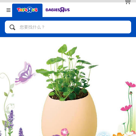
返回
返回
分类目录
品牌
查看全部
人气英雄，角色扮演，射击玩具
自行车，滑板车，骑乘车
拼砌组合及乐高LEGO
玩具车，货车，火车及遥控系列
手工艺，文具，蜡笔，泥胶，画板
娃娃，芭比，收藏公仔