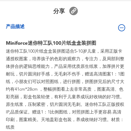
婴儿及学前玩具
分享
电池
产品描述
新登场
Miniforce迷你特工队100片纸盒盒装拼图
迷你特工队100片纸盒盒装拼图适合5-10岁儿童，采用正版卡
玩具促销
通授权图案，培养孩子的色彩的观察力，专注力，及局部到整
体拼合的逻辑思维能力，产品采用优质原生纸浆，加厚拼片更
玩具清货
耐玩，切片圆润好手感，无毛刺不伤手，赠送高清图案1：1图
纸，小朋友们可以对照图纸，进行拼图，拼图拼完后的尺寸大
约有41cm*28cm ，整幅拼图看上去非常高质 ，图案高清、色
彩亮丽，彩盒包装轻便，有利于儿童养成玩好收纳的好习惯。
原生纸浆，压制紧密，切片圆润无毛刺。迷你特工队正版授权
IP,品质保证。赠送1：1比例图纸，对照拼图上手更容易 高清
印刷，图案精美。天地盖彩盒包装，养成收纳好习惯。材质：
纸质