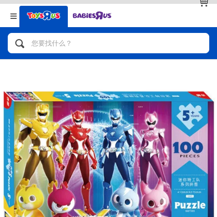
返回
返回
分类目录
品牌
查看全部
人气英雄，角色扮演，射击玩具
自行车，滑板车，骑乘车
拼砌组合及乐高LEGO
玩具车，货车，火车及遥控系列
手工艺，文具，蜡笔，泥胶，画板
娃娃，芭比，收藏公仔