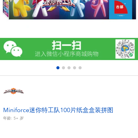
电子玩具
游戏及拼图系列
益智学习玩具
户外及运动产品
派对用品
模仿，化妆及造型系列
毛绒公仔玩具
Miniforce迷你特工队100片纸盒盒装拼图
年龄:
5+
岁
夏日