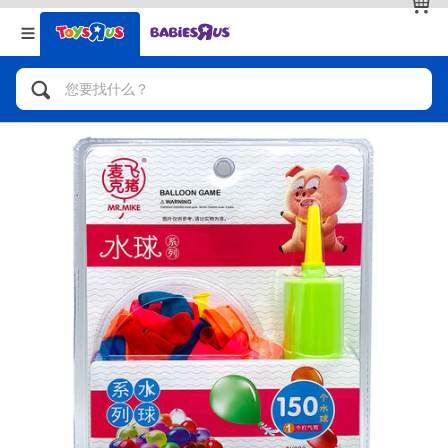
返回
返回
分类目录
品牌
查看全部
人气英雄，角色扮演，射击玩具
自行车，滑板车，骑乘车
拼砌组合及乐高LEGO
玩具车，货车，火车及遥控系列
手工艺，文具，蜡笔，泥胶，画板
娃娃，芭比，收藏公仔