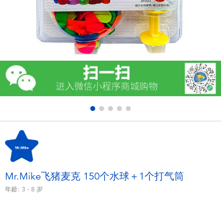
电子玩具
游戏及拼图系列
益智学习玩具
户外及运动产品
派对用品
模仿，化妆及造型系列
毛绒公仔玩具
Mr.Mike飞猪麦克 150个水球＋1个打气筒
年龄:
3 - 8
岁
夏日