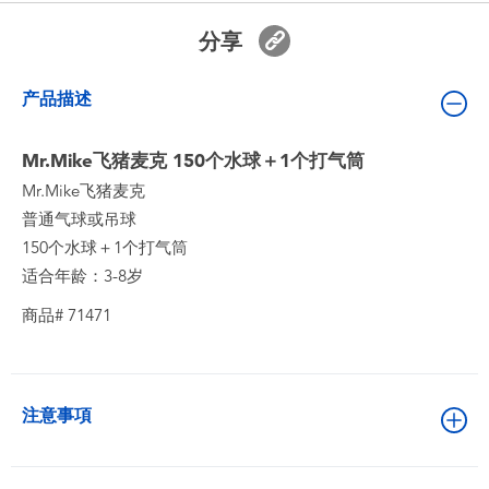
婴儿及学前玩具
分享
电池
产品描述
新登场
Mr.Mike飞猪麦克 150个水球＋1个打气筒
Mr.Mike飞猪麦克
玩具促销
普通气球或吊球
150个水球＋1个打气筒
玩具清货
适合年龄：3-8岁
商品# 71471
注意事項