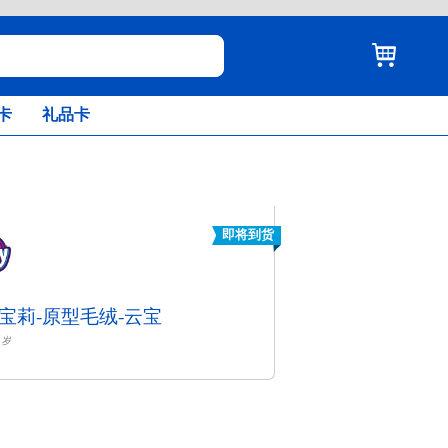
卡
礼品卡
即将到货
宝莉-原型毛绒-云宝
岁