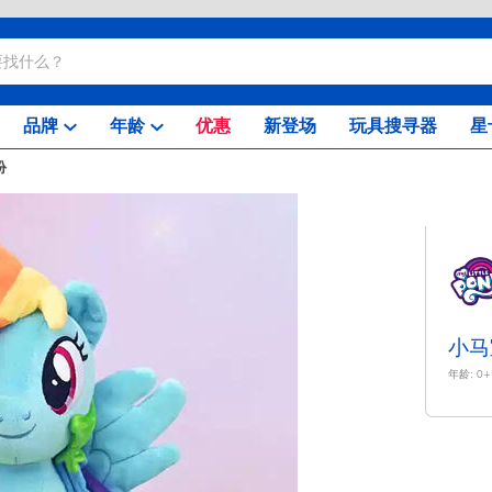
品牌
年龄
优惠
新登场
玩具搜寻器
星
扮
小马
年龄:
0+