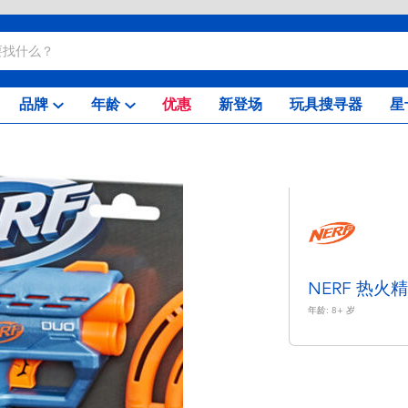
品牌
年龄
优惠
新登场
玩具搜寻器
星
NERF 热火
年龄:
8+
岁