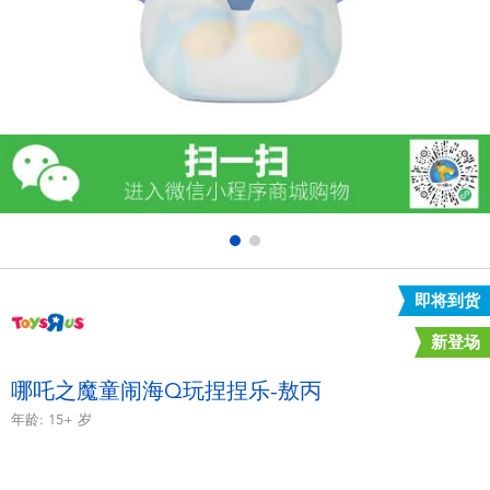
电子玩具
游戏及拼图系列
益智学习玩具
户外及运动产品
派对用品
即将到货
模仿，化妆及造型系列
新登场
毛绒公仔玩具
哪吒之魔童闹海Q玩捏捏乐-敖丙
年龄:
15+
岁
夏日