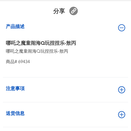
婴儿及学前玩具
分享
电池
产品描述
新登场
哪吒之魔童闹海Q玩捏捏乐-敖丙
哪吒之魔童闹海Q玩捏捏乐-敖丙
玩具促销
商品# 69434
玩具清货
注意事項
送货信息