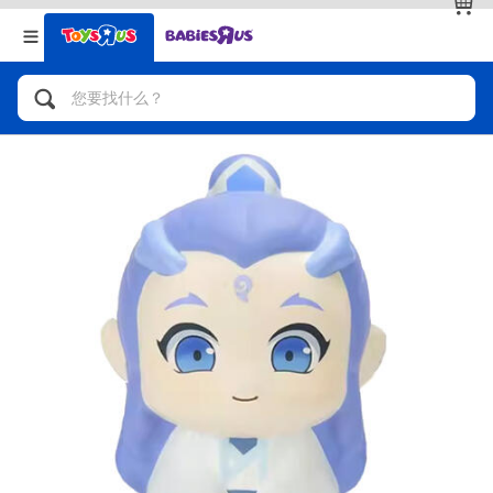
返回
返回
分类目录
品牌
查看全部
人气英雄，角色扮演，射击玩具
自行车，滑板车，骑乘车
拼砌组合及乐高LEGO
玩具车，货车，火车及遥控系列
手工艺，文具，蜡笔，泥胶，画板
娃娃，芭比，收藏公仔