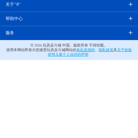
电子玩具
关于"R"
帮助中心
游戏及拼图系列
服务
益智学习玩具
© 2026
玩具反斗城 中国。版权所有 不得转载。
使用本网站即表示您接受玩具反斗城网站的
条款及细则
、
隐私政策
及
关于收集
户外及运动产品
使用儿童个人信息的声明
派对用品
模仿，化妆及造型系列
毛绒公仔玩具
夏日