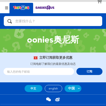
返回
返回
分类目录
品牌
查看全部
人气英雄，角色扮演，射击玩具
oonies奥尼斯
自行车，滑板车，骑乘车
拼砌组合及乐高LEGO
立即订阅获取更多优惠
订阅电邮了解我们的最新优惠及动态
玩具车，货车，火车及遥控系列
订阅
手工艺，文具，蜡笔，泥胶，画板
中国
中文
english
娃娃，芭比，收藏公仔