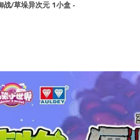
/草垛异次元 1小盒 -