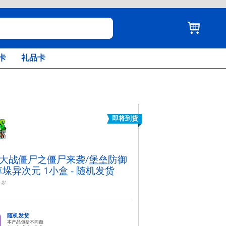
卡
礼品卡
即将到货
大战僵尸之僵尸来袭/堡垒防御
草垛异次元 1小盒 - 随机发货
岁
随机发货
本产品包括不同颜