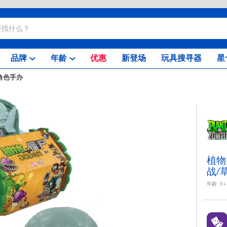
品牌
年龄
优惠
新登场
玩具搜寻器
星
角色手办
植物
战/
年龄:
8+