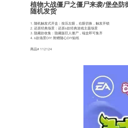
植物大战僵尸之僵尸来袭/堡垒防御战
随机发货
1. 随机触发式开盒：按压左眼，右眼切换，触发开锁
2. 还原经典场景：还原6款经典游戏主题场景
3. 隐藏款收集：隐藏版巨人僵尸，端盒即可集齐
4. 6款场景DIY: 附赠随心DIY贴纸
商品# 112124