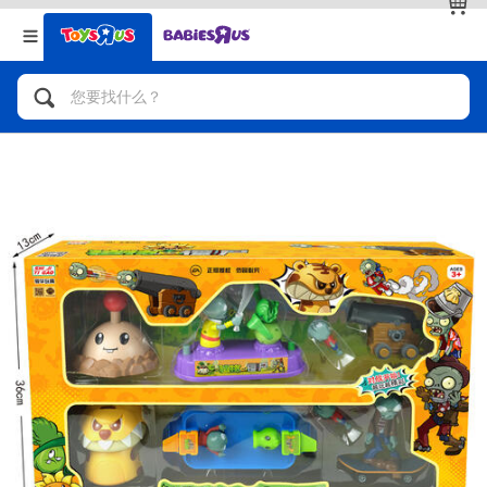
返回
返回
分类目录
品牌
查看全部
人气英雄，角色扮演，射击玩具
自行车，滑板车，骑乘车
拼砌组合及乐高LEGO
玩具车，货车，火车及遥控系列
手工艺，文具，蜡笔，泥胶，画板
娃娃，芭比，收藏公仔