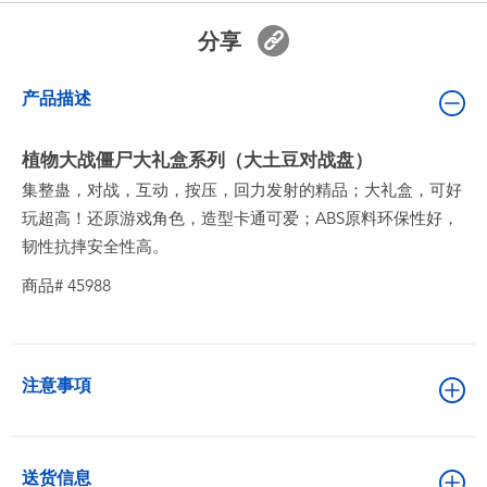
婴儿及学前玩具
分享
电池
产品描述
新登场
植物大战僵尸大礼盒系列（大土豆对战盘）
集整蛊，对战，互动，按压，回力发射的精品；大礼盒，可好
玩具促销
玩超高！还原游戏角色，造型卡通可爱；ABS原料环保性好，
韧性抗摔安全性高。
玩具清货
商品# 45988
注意事項
送货信息