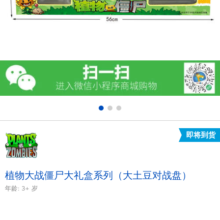
电子玩具
游戏及拼图系列
益智学习玩具
户外及运动产品
派对用品
即将到货
模仿，化妆及造型系列
毛绒公仔玩具
植物大战僵尸大礼盒系列（大土豆对战盘）
年龄:
3+
岁
夏日