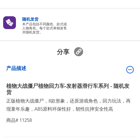
婴儿及学前玩具
随机发货
电池
本产品包括不同颜色、款式或
人物角色。每个款式单独发售
并随机发货。
新登场
分享
玩具促销
产品描述
玩具清货
植物大战僵尸植物回力车-发射器滑行车系列 - 随机发
货
正版植物大战僵尸，8款形象，还原游戏角色，回力玩法，再
现童年乐趣，ABS原料环保性好，韧性抗摔安全性高
商品# 11258