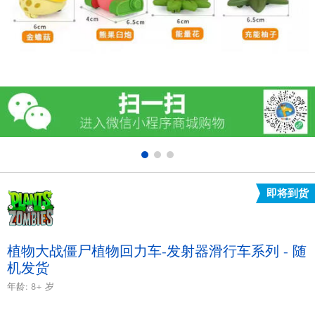
电子玩具
游戏及拼图系列
益智学习玩具
户外及运动产品
派对用品
即将到货
模仿，化妆及造型系列
毛绒公仔玩具
植物大战僵尸植物回力车-发射器滑行车系列 - 随
机发货
夏日
年龄:
8+
岁