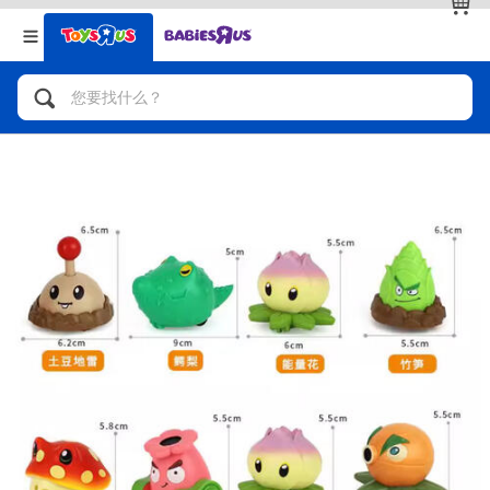
返回
返回
分类目录
品牌
查看全部
人气英雄，角色扮演，射击玩具
自行车，滑板车，骑乘车
拼砌组合及乐高LEGO
玩具车，货车，火车及遥控系列
手工艺，文具，蜡笔，泥胶，画板
娃娃，芭比，收藏公仔