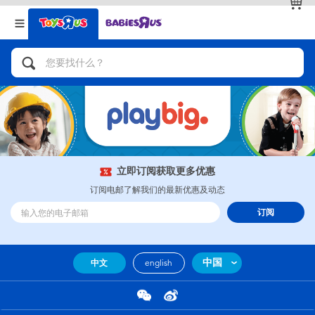
返回
返回
分类目录
品牌
查看全部
人气英雄，角色扮演，射击玩具
自行车，滑板车，骑乘车
拼砌组合及乐高LEGO
立即订阅获取更多优惠
订阅电邮了解我们的最新优惠及动态
玩具车，货车，火车及遥控系列
订阅
手工艺，文具，蜡笔，泥胶，画板
中国
中文
english
娃娃，芭比，收藏公仔