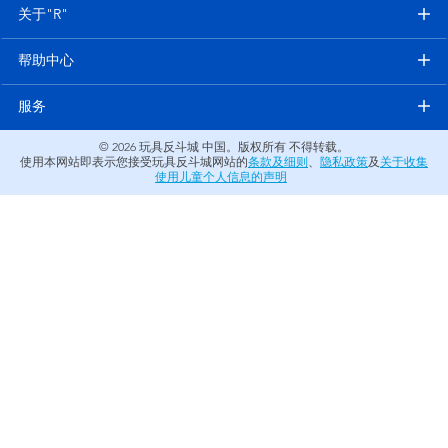
电子玩具
关于"R"
帮助中心
游戏及拼图系列
服务
益智学习玩具
© 2026
玩具反斗城 中国。版权所有 不得转载。
使用本网站即表示您接受玩具反斗城网站的
条款及细则
、
隐私政策
及
关于收集
户外及运动产品
使用儿童个人信息的声明
派对用品
模仿，化妆及造型系列
毛绒公仔玩具
夏日