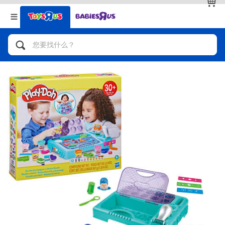
返回
返回
分类目录
品牌
查看全部
人气英雄，角色扮演，射击玩具
自行车，滑板车，骑乘车
拼砌组合及乐高LEGO
玩具车，货车，火车及遥控系列
手工艺，文具，蜡笔，泥胶，画板
娃娃，芭比，收藏公仔