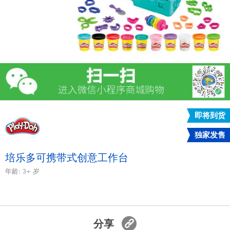
电子玩具
游戏及拼图系列
益智学习玩具
户外及运动产品
即将到货
派对用品
独家发售
模仿，化妆及造型系列
培乐多可携带式创意工作台
年龄:
3+
岁
毛绒公仔玩具
夏日
分享