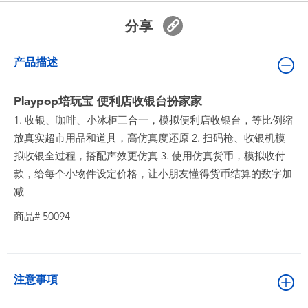
婴儿及学前玩具
分享
电池
产品描述
新登场
Playpop培玩宝 便利店收银台扮家家
1. 收银、咖啡、小冰柜三合一，模拟便利店收银台，等比例缩
玩具促销
放真实超市用品和道具，高仿真度还原 2. 扫码枪、收银机模
拟收银全过程，搭配声效更仿真 3. 使用仿真货币，模拟收付
玩具清货
款，给每个小物件设定价格，让小朋友懂得货币结算的数字加
减
商品# 50094
注意事項