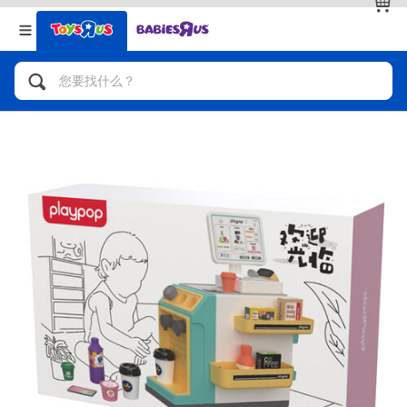
返回
返回
分类目录
品牌
查看全部
人气英雄，角色扮演，射击玩具
自行车，滑板车，骑乘车
拼砌组合及乐高LEGO
玩具车，货车，火车及遥控系列
手工艺，文具，蜡笔，泥胶，画板
娃娃，芭比，收藏公仔