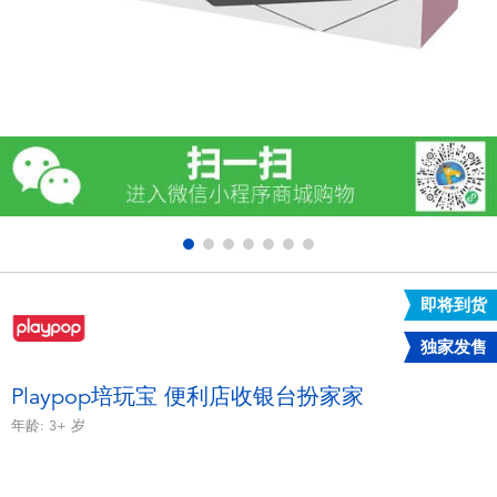
电子玩具
游戏及拼图系列
益智学习玩具
户外及运动产品
派对用品
即将到货
模仿，化妆及造型系列
独家发售
毛绒公仔玩具
Playpop培玩宝 便利店收银台扮家家
年龄:
3+
岁
夏日