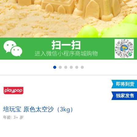
电子玩具
游戏及拼图系列
益智学习玩具
户外及运动产品
派对用品
即将到货
模仿，化妆及造型系列
独家发售
毛绒公仔玩具
培玩宝 原色太空沙（3kg）
年龄:
3+
岁
夏日