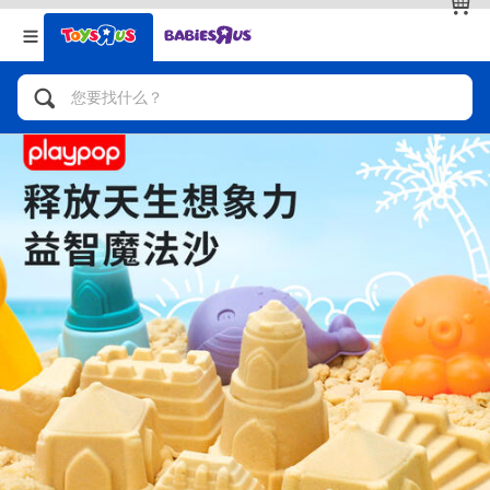
返回
返回
分类目录
品牌
查看全部
人气英雄，角色扮演，射击玩具
自行车，滑板车，骑乘车
拼砌组合及乐高LEGO
玩具车，货车，火车及遥控系列
手工艺，文具，蜡笔，泥胶，画板
娃娃，芭比，收藏公仔