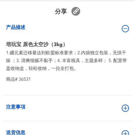
婴儿及学前玩具
分享
电池
产品描述
新登场
培玩宝 原色太空沙（3kg）
1.硼元素迁移量达到欧盟标准要求；2.内袋独立包装，无惧干
玩具促销
燥 ；3. 清爽细腻不黏手；4. 丰富模具，主题多样； 5. 配置带
盖收纳盒，轻松收纳，一拉全打包。
玩具清货
商品# 36531
注意事項
送货信息