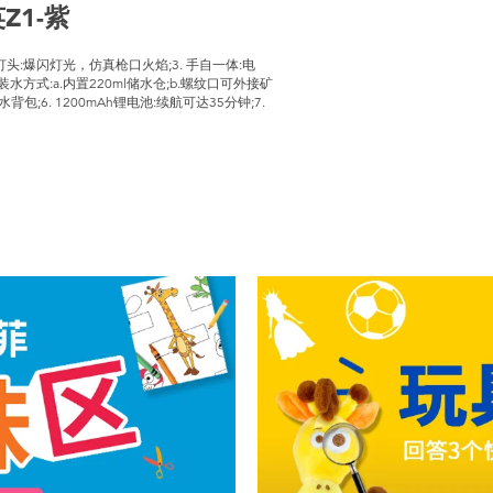
Z1-紫
灯头:爆闪灯光，仿真枪口火焰;3. 手自一体:电
水方式:a.内置220ml储水仓;b.螺纹口可外接矿
6. 1200mAh锂电池:续航可达35分钟;7.