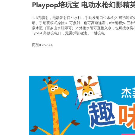
Playpop培玩宝 电动水枪幻影精英
1. 3孔喷射，电动发射口*1水柱，手动发射口*2水柱;2. 可拆卸式
动、手动双模式操控;4. 可点射，也可高速连发，8米射程;5. 三种装
泉水瓶（百岁山水瓶即可）;c.外接水管可直接入水，也可接水袋/水背包;
Type-C外接充电口，无需拆装电池，一键充电
商品# 69644