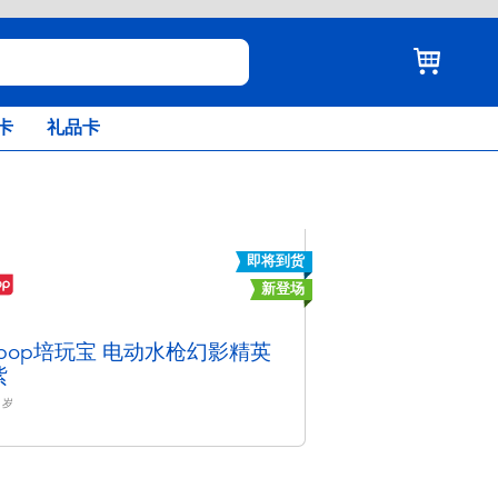
卡
礼品卡
即将到货
新登场
aypop培玩宝 电动水枪幻影精英
紫
岁