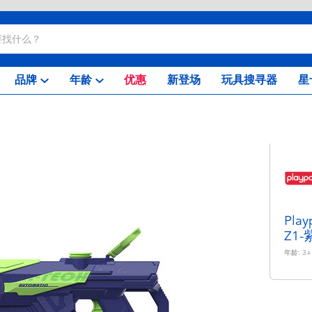
品牌
年龄
优惠
新登场
玩具搜寻器
星
Pl
Z1-
年龄:
3+