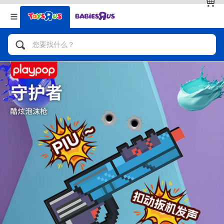
返回
返回
分类目录
品牌
查看全部
人气英雄，角色扮演，射击玩具
自行车，滑板车，骑乘车
拼砌组合及乐高LEGO
玩具车，货车，火车及遥控系列
手工艺，文具，蜡笔，泥胶，画板
娃娃，芭比，收藏公仔