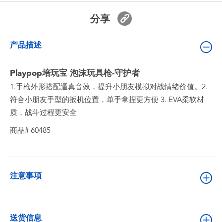
婴儿及学前玩具
分享
电池
产品描述
新登场
Playpop培玩宝 泡沫玩具枪-守护者
1.手枪外形搭配逼真音效，提升小朋友模拟对战情绪价值。2.
玩具促销
符合小朋友手型的扳机位置，单手拿捏更方便 3. EVA柔软材
质，战斗过程更安全
玩具清货
商品# 60485
注意事項
送货信息