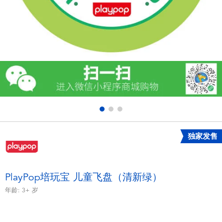
电子玩具
游戏及拼图系列
益智学习玩具
户外及运动产品
派对用品
独家发售
模仿，化妆及造型系列
毛绒公仔玩具
PlayPop培玩宝 儿童飞盘（清新绿）
年龄:
3+
岁
夏日