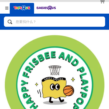
返回
返回
分类目录
品牌
查看全部
人气英雄，角色扮演，射击玩具
自行车，滑板车，骑乘车
拼砌组合及乐高LEGO
玩具车，货车，火车及遥控系列
手工艺，文具，蜡笔，泥胶，画板
娃娃，芭比，收藏公仔