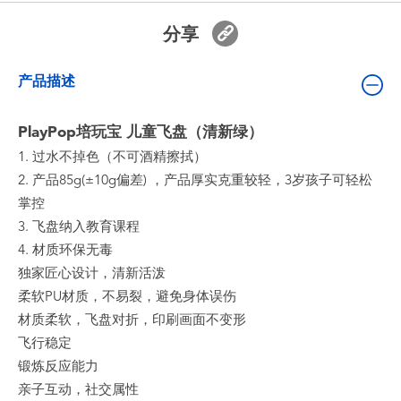
婴儿及学前玩具
分享
电池
产品描述
新登场
PlayPop培玩宝 儿童飞盘（清新绿）
1. 过水不掉色（不可酒精擦拭）
玩具促销
2. 产品85g(±10g偏差) ，产品厚实克重较轻，3岁孩子可轻松
掌控
玩具清货
3. 飞盘纳入教育课程
4. 材质环保无毒
独家匠心设计，清新活泼
柔软PU材质，不易裂，避免身体误伤
材质柔软，飞盘对折，印刷画面不变形
飞行稳定
锻炼反应能力
亲子互动，社交属性