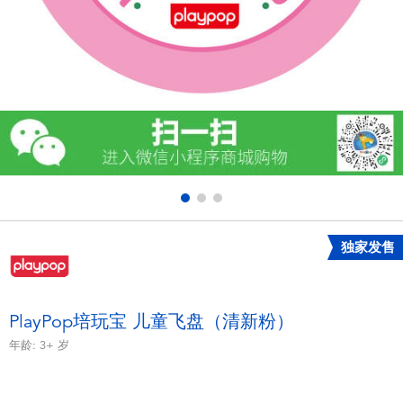
电子玩具
游戏及拼图系列
益智学习玩具
户外及运动产品
派对用品
独家发售
模仿，化妆及造型系列
毛绒公仔玩具
PlayPop培玩宝 儿童飞盘（清新粉）
年龄:
3+
岁
夏日