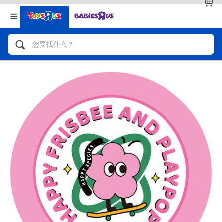
返回
返回
分类目录
品牌
查看全部
人气英雄，角色扮演，射击玩具
自行车，滑板车，骑乘车
拼砌组合及乐高LEGO
玩具车，货车，火车及遥控系列
手工艺，文具，蜡笔，泥胶，画板
娃娃，芭比，收藏公仔