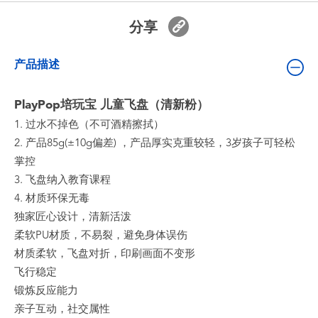
婴儿及学前玩具
分享
电池
产品描述
新登场
PlayPop培玩宝 儿童飞盘（清新粉）
1. 过水不掉色（不可酒精擦拭）
玩具促销
2. 产品85g(±10g偏差) ，产品厚实克重较轻，3岁孩子可轻松
掌控
玩具清货
3. 飞盘纳入教育课程
4. 材质环保无毒
独家匠心设计，清新活泼
柔软PU材质，不易裂，避免身体误伤
材质柔软，飞盘对折，印刷画面不变形
飞行稳定
锻炼反应能力
亲子互动，社交属性