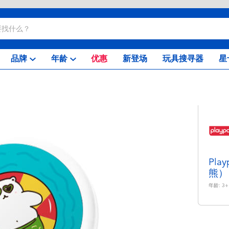
品牌
年龄
优惠
新登场
玩具搜寻器
星
Pl
熊）
年龄:
3+