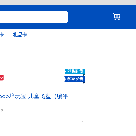
卡
礼品卡
即将到货
独家发售
aypop培玩宝 儿童飞盘（躺平
岁