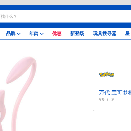
品牌
年龄
优惠
新登场
玩具搜寻器
星
万代 宝可梦
年龄:
8+
岁