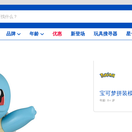
品牌
年龄
优惠
新登场
玩具搜寻器
星
宝可梦拼装模
年龄:
8+
岁