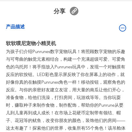
婴儿及学前玩具
分享
电池
产品描述
新登场
软软噗尼宠物小精灵机
为孩子们介绍Punrunes数字宠物玩具！将照顾数字宠物的乐趣
玩具促销
与可弯曲的触觉元素相结合，构建一个充满超级可爱、可爱角
色的乌托邦！将手指放入Punrunes玩具中，发现一个对触摸有
玩具清货
反应的软按钮。LED彩色显示屏反映了你在屏幕上的动作，就
好像你真的在触摸Punrunes角色一样！移动按钮，观察角色的
反应。与你的亲密好友建立友谊，用大量的南瓜让他们开心，
准备食物，给他们洗澡，打扫房间，玩游戏等等。当你玩耍
时，赚取种子来制作食物，制作配饰，帮助你的Punrune从婴
儿到儿童再到成人成长！在市场上花硬币定制带有领结、帽
子、花冠等的鱿鱼，改变你朋友的颜色，装饰他们的房间——
这太有趣了！探索他们的世界，收集所有55个角色！该吊舱体