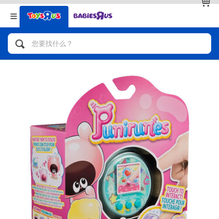
返回
返回
分类目录
品牌
查看全部
人气英雄，角色扮演，射击玩具
自行车，滑板车，骑乘车
拼砌组合及乐高LEGO
玩具车，货车，火车及遥控系列
手工艺，文具，蜡笔，泥胶，画板
娃娃，芭比，收藏公仔