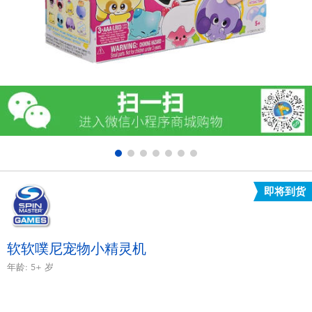
电子玩具
游戏及拼图系列
益智学习玩具
户外及运动产品
派对用品
即将到货
模仿，化妆及造型系列
毛绒公仔玩具
软软噗尼宠物小精灵机
年龄:
5+
岁
夏日