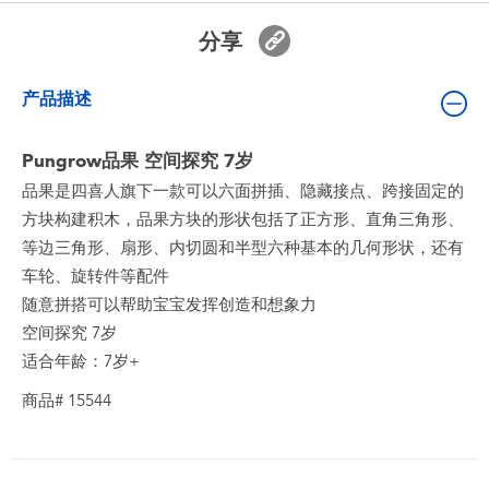
婴儿及学前玩具
分享
电池
产品描述
新登场
Pungrow品果 空间探究 7岁
品果是四喜人旗下一款可以六面拼插、隐藏接点、跨接固定的
玩具促销
方块构建积木，品果方块的形状包括了正方形、直角三角形、
等边三角形、扇形、内切圆和半型六种基本的几何形状，还有
玩具清货
车轮、旋转件等配件
随意拼搭可以帮助宝宝发挥创造和想象力
空间探究 7岁
适合年龄：7岁+
商品# 15544