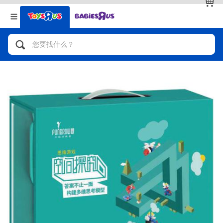
返回
返回
分类目录
品牌
查看全部
人气英雄，角色扮演，射击玩具
自行车，滑板车，骑乘车
拼砌组合及乐高LEGO
玩具车，货车，火车及遥控系列
手工艺，文具，蜡笔，泥胶，画板
娃娃，芭比，收藏公仔