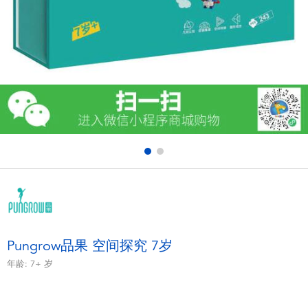
电子玩具
游戏及拼图系列
益智学习玩具
户外及运动产品
派对用品
模仿，化妆及造型系列
毛绒公仔玩具
Pungrow品果 空间探究 7岁
年龄:
7+
岁
夏日