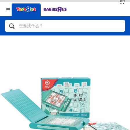
返回
返回
分类目录
品牌
查看全部
人气英雄，角色扮演，射击玩具
自行车，滑板车，骑乘车
拼砌组合及乐高LEGO
玩具车，货车，火车及遥控系列
手工艺，文具，蜡笔，泥胶，画板
娃娃，芭比，收藏公仔