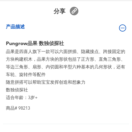
婴儿及学前玩具
分享
电池
产品描述
新登场
Pungrow品果 数独侦探社
品果是四喜人旗下一款可以六面拼插、隐藏接点、跨接固定的
玩具促销
方块构建积木，品果方块的形状包括了正方形、直角三角形、
等边三角形、扇形、内切圆和半型六种基本的几何形状，还有
玩具清货
车轮、旋转件等配件
随意拼搭可以帮助宝宝发挥创造和想象力
数独侦探社
适合年龄：3岁+
商品# 98213