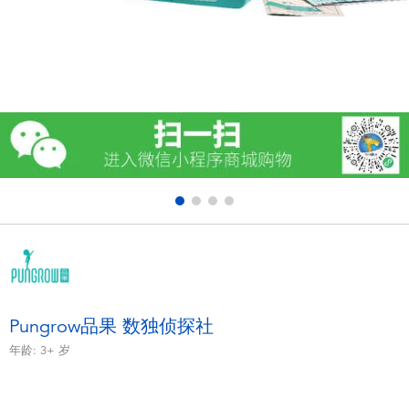
电子玩具
游戏及拼图系列
益智学习玩具
户外及运动产品
派对用品
模仿，化妆及造型系列
毛绒公仔玩具
Pungrow品果 数独侦探社
年龄:
3+
岁
夏日