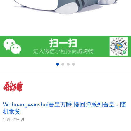
电子玩具
游戏及拼图系列
益智学习玩具
户外及运动产品
派对用品
模仿，化妆及造型系列
毛绒公仔玩具
Wuhuangwanshui吾皇万睡 慢回弹系列吾皇 - 随
机发货
夏日
年龄:
24+
月