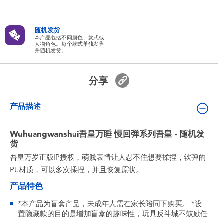
婴儿及学前玩具
随机发货
电池
本产品包括不同颜色、款式或
人物角色。每个款式单独发售
并随机发货。
新登场
分享
玩具促销
产品描述
玩具清货
Wuhuangwanshui吾皇万睡 慢回弹系列吾皇 - 随机发
货
吾皇万岁正版IP授权，萌贱表情让人忍不住想要揉捏，软弹的
PU材质，可以多次揉捏，并且恢复原状。
产品特色
*本产品为盲盒产品，未成年人需在家长陪同下购买。 *设
置隐藏款的目的是增加盲盒的趣味性，玩具反斗城不鼓励任