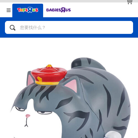
返回
返回
分类目录
品牌
查看全部
人气英雄，角色扮演，射击玩具
自行车，滑板车，骑乘车
拼砌组合及乐高LEGO
玩具车，货车，火车及遥控系列
手工艺，文具，蜡笔，泥胶，画板
娃娃，芭比，收藏公仔