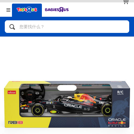
返回
返回
分类目录
品牌
查看全部
人气英雄，角色扮演，射击玩具
自行车，滑板车，骑乘车
拼砌组合及乐高LEGO
玩具车，货车，火车及遥控系列
手工艺，文具，蜡笔，泥胶，画板
娃娃，芭比，收藏公仔