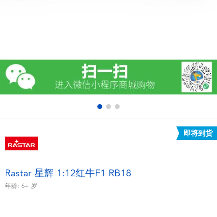
电子玩具
游戏及拼图系列
益智学习玩具
户外及运动产品
派对用品
即将到货
模仿，化妆及造型系列
毛绒公仔玩具
Rastar 星辉 1:12红牛F1 RB18
年龄:
6+
岁
夏日