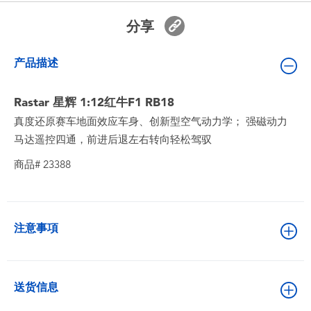
婴儿及学前玩具
分享
电池
产品描述
新登场
Rastar 星辉 1:12红牛F1 RB18
真度还原赛车地面效应车身、创新型空气动力学； 强磁动力
玩具促销
马达遥控四通，前进后退左右转向轻松驾驭
商品# 23388
玩具清货
注意事項
送货信息