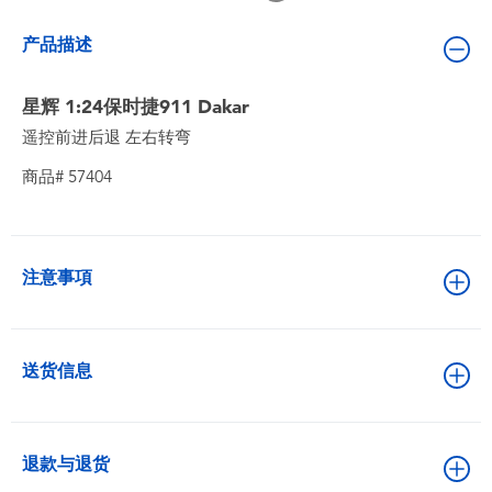
婴儿及学前玩具
产品描述
电池
星辉 1:24保时捷911 Dakar
遥控前进后退 左右转弯
新登场
商品# 57404
玩具促销
玩具清货
注意事項
送货信息
退款与退货