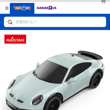
返回
返回
分类目录
品牌
查看全部
人气英雄，角色扮演，射击玩具
自行车，滑板车，骑乘车
拼砌组合及乐高LEGO
玩具车，货车，火车及遥控系列
手工艺，文具，蜡笔，泥胶，画板
娃娃，芭比，收藏公仔