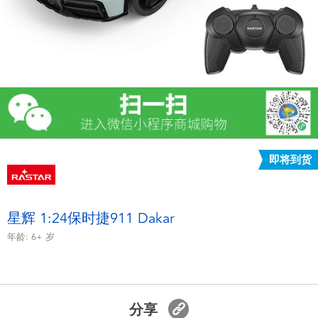
电子玩具
游戏及拼图系列
益智学习玩具
户外及运动产品
即将到货
派对用品
模仿，化妆及造型系列
星辉 1:24保时捷911 Dakar
年龄:
6+
岁
毛绒公仔玩具
夏日
分享