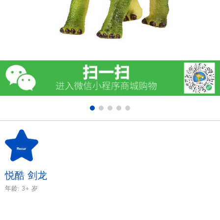
电子玩具
游戏及拼图系列
益智学习玩具
户外及运动产品
派对用品
模仿，化妆及造型系列
毛绒公仔玩具
悦酷 剑龙
年龄:
3+
岁
夏日