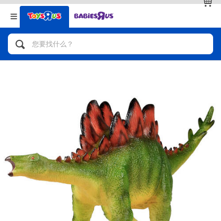
返回
返回
分类目录
品牌
查看全部
人气英雄，角色扮演，射击玩具
自行车，滑板车，骑乘车
拼砌组合及乐高LEGO
玩具车，货车，火车及遥控系列
手工艺，文具，蜡笔，泥胶，画板
娃娃，芭比，收藏公仔