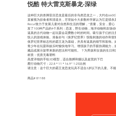
悦酷 特大雷克斯暴龙-深绿
这种巨大的兽脚亚目恐龙是最后的非鸟类恐龙之一，大约在6600
直被视为掠食者和清道夫，尽管如今大多数科学家认为它是猎杀
Recur致力于发展儿童对自然和生活的理解，“质量，安全，爱
发了100种产品的4个系列：恐龙，野生动物，海洋动物和农场
逼真的古代动物一起玩耍会花费数小时的时间。吸引孩子们的注
惊人的游戏体验。准备好与《侏罗纪世界》惊险刺激的动作和冒
侏罗纪世界标志性的霸王龙为基础，并具有逼真的细节和装饰。
青少年在玩耍和娱乐时愉快地学习。增强孩子的手眼协调能力，
藏品或展示架带来新的想法和可能性。 ？为男孩和女孩的生日
材质：优质无毒塑料
高度详细的手绘3D模型，适合胳膊和腿以及超宽的下巴
爬行动物尺寸：22.8 * 11 * 16.9“ 1:25比例
请注意：这个巨大的霸王龙恐龙玩具不适合3岁以下的儿童。不
商品# 81188