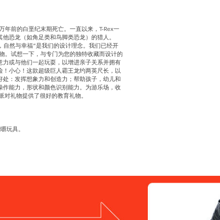
万年前的白垩纪末期死亡。一直以来，T-Rex一
其他恐龙（如角足类和鸟脚类恐龙）的猎人。
心，自然与幸福”是我们的设计理念。我们已经开
动物。试想一下，与专门为您的独特收藏而设计的
意力或与他们一起玩耍，以增进亲子关系并拥有
险！小心！这款超级巨人霸王龙约两英尺长，以
好处：发挥想象力和创造力；帮助孩子，幼儿和
操作能力，形状和颜色识别能力。为游乐场，收
和派对礼物提供了很好的教育礼物。
能嚼玩具。