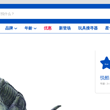
品牌
年龄
优惠
新登场
玩具搜寻器
星
悦酷
年龄:
3+