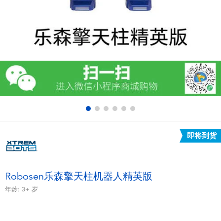
电子玩具
游戏及拼图系列
益智学习玩具
户外及运动产品
派对用品
即将到货
模仿，化妆及造型系列
毛绒公仔玩具
Robosen乐森擎天柱机器人精英版
年龄:
3+
岁
夏日