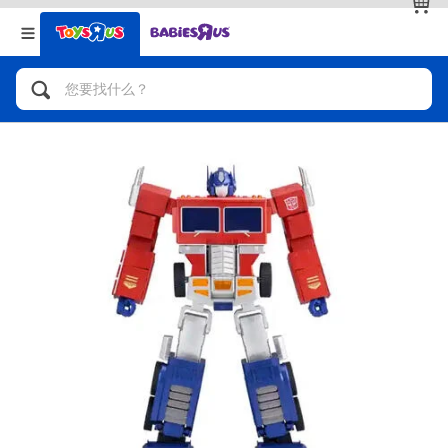
返回
返回
分类目录
品牌
查看全部
人气英雄，角色扮演，射击玩具
自行车，滑板车，骑乘车
拼砌组合及乐高LEGO
玩具车，货车，火车及遥控系列
手工艺，文具，蜡笔，泥胶，画板
娃娃，芭比，收藏公仔