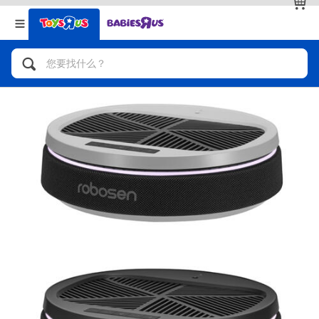
返回
返回
分类目录
品牌
查看全部
人气英雄，角色扮演，射击玩具
自行车，滑板车，骑乘车
拼砌组合及乐高LEGO
玩具车，货车，火车及遥控系列
手工艺，文具，蜡笔，泥胶，画板
娃娃，芭比，收藏公仔