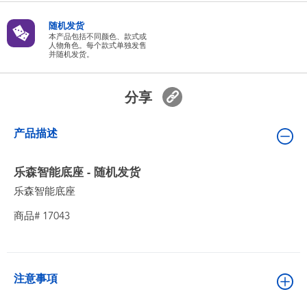
婴儿及学前玩具
随机发货
本产品包括不同颜色、款式或
人物角色。每个款式单独发售
电池
并随机发货。
新登场
分享
玩具促销
产品描述
玩具清货
乐森智能底座 - 随机发货
乐森智能底座
商品# 17043
注意事項