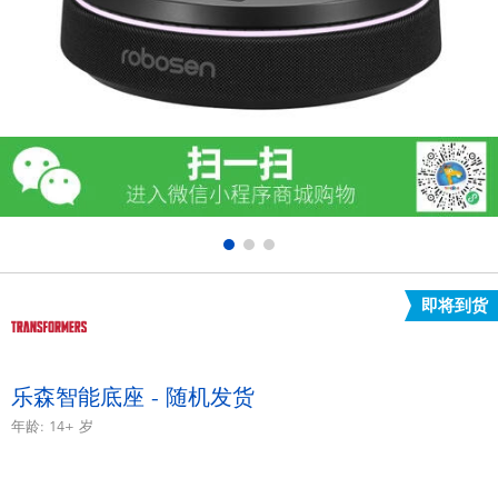
电子玩具
游戏及拼图系列
益智学习玩具
户外及运动产品
派对用品
即将到货
模仿，化妆及造型系列
毛绒公仔玩具
乐森智能底座 - 随机发货
年龄:
14+
岁
夏日