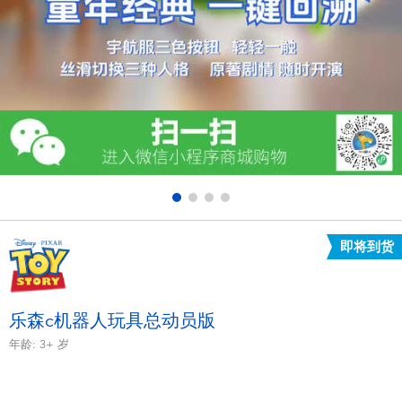
电子玩具
游戏及拼图系列
益智学习玩具
户外及运动产品
派对用品
即将到货
模仿，化妆及造型系列
毛绒公仔玩具
乐森c机器人玩具总动员版
年龄:
3+
岁
夏日