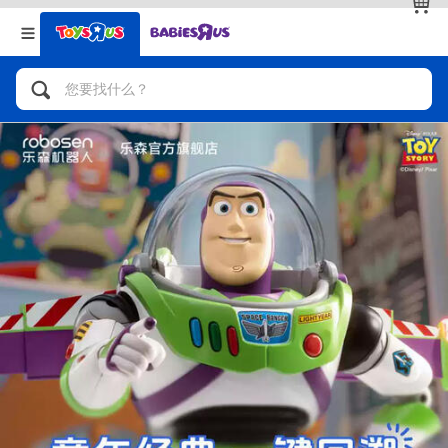
返回
返回
分类目录
品牌
查看全部
人气英雄，角色扮演，射击玩具
自行车，滑板车，骑乘车
拼砌组合及乐高LEGO
玩具车，货车，火车及遥控系列
手工艺，文具，蜡笔，泥胶，画板
娃娃，芭比，收藏公仔