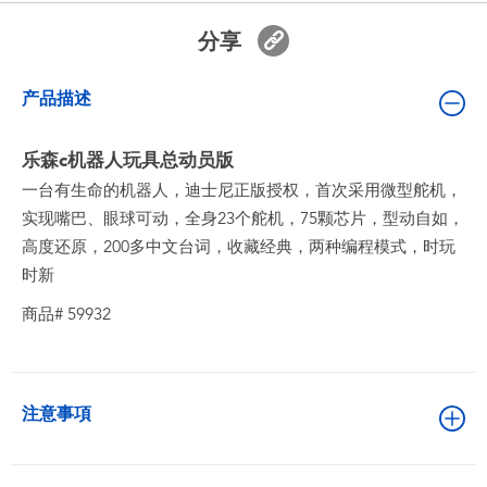
婴儿及学前玩具
分享
电池
产品描述
新登场
乐森c机器人玩具总动员版
一台有生命的机器人，迪士尼正版授权，首次采用微型舵机，
玩具促销
实现嘴巴、眼球可动，全身23个舵机，75颗芯片，型动自如，
高度还原，200多中文台词，收藏经典，两种编程模式，时玩
玩具清货
时新
商品# 59932
注意事項