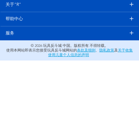
电子玩具
关于"R"
帮助中心
游戏及拼图系列
服务
益智学习玩具
© 2026
玩具反斗城 中国。版权所有 不得转载。
使用本网站即表示您接受玩具反斗城网站的
条款及细则
、
隐私政策
及
关于收集
户外及运动产品
使用儿童个人信息的声明
派对用品
模仿，化妆及造型系列
毛绒公仔玩具
夏日