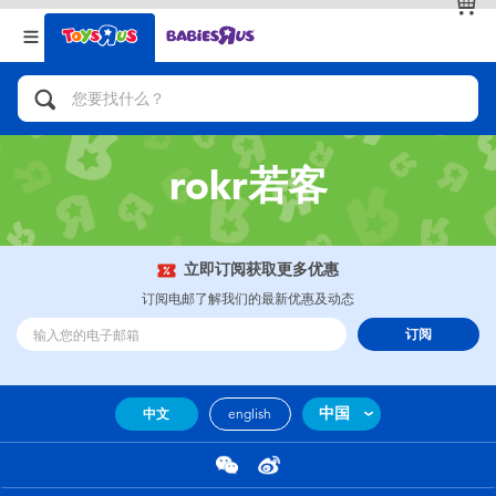
返回
返回
分类目录
品牌
查看全部
人气英雄，角色扮演，射击玩具
rokr若客
自行车，滑板车，骑乘车
拼砌组合及乐高LEGO
立即订阅获取更多优惠
订阅电邮了解我们的最新优惠及动态
玩具车，货车，火车及遥控系列
订阅
手工艺，文具，蜡笔，泥胶，画板
中国
中文
english
娃娃，芭比，收藏公仔