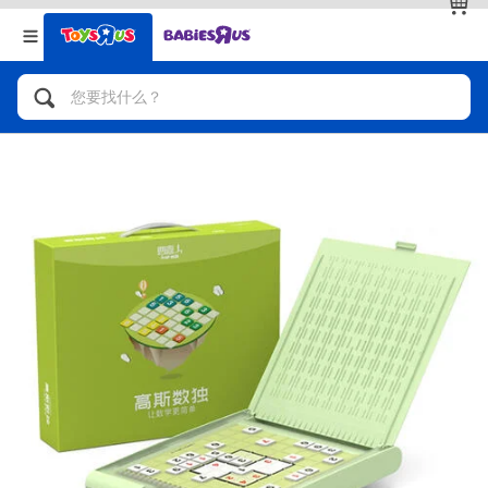
返回
返回
分类目录
品牌
查看全部
人气英雄，角色扮演，射击玩具
自行车，滑板车，骑乘车
拼砌组合及乐高LEGO
玩具车，货车，火车及遥控系列
手工艺，文具，蜡笔，泥胶，画板
娃娃，芭比，收藏公仔