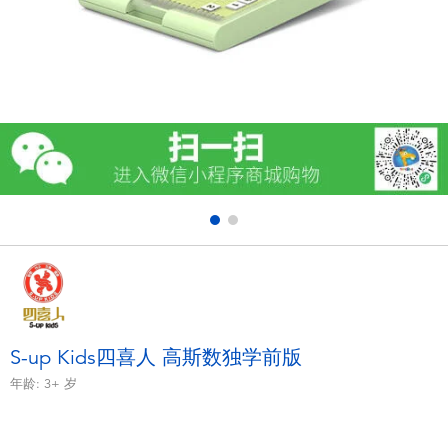
电子玩具
游戏及拼图系列
益智学习玩具
户外及运动产品
派对用品
模仿，化妆及造型系列
毛绒公仔玩具
S-up Kids四喜人 高斯数独学前版
年龄:
3+
岁
夏日