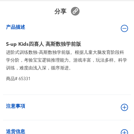
婴儿及学前玩具
分享
电池
产品描述
新登场
S-up Kids四喜人 高斯数独学前版
进阶式训练数独-高斯数独学前版。根据儿童大脑发育阶段科
玩具促销
学分阶，考验宝宝逻辑推理能力。游戏丰富，玩法多样。科学
训练，难度由浅入深，循序渐进。
玩具清货
商品# 65331
注意事項
送货信息