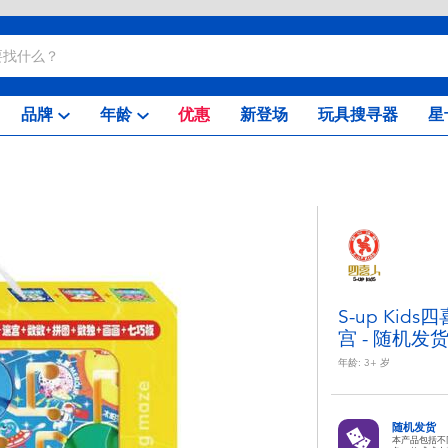
品牌
年龄
优惠
新登场
玩具搜寻器
星
S-up Ki
宫 - 随机发
年龄:
3+
岁
随机发货
本产品包括不