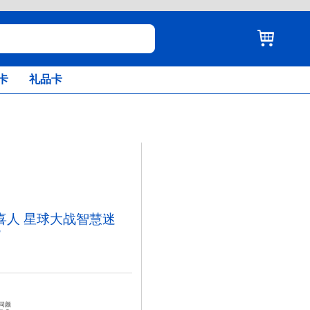
卡
礼品卡
ds四喜人 星球大战智慧迷
货
同颜