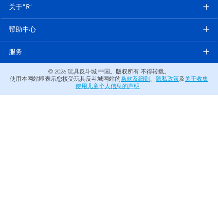
电子玩具
关于"R"
帮助中心
游戏及拼图系列
服务
益智学习玩具
© 2026
玩具反斗城 中国。版权所有 不得转载。
使用本网站即表示您接受玩具反斗城网站的
条款及细则
、
隐私政策
及
关于收集
户外及运动产品
使用儿童个人信息的声明
派对用品
模仿，化妆及造型系列
毛绒公仔玩具
夏日