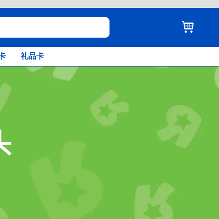
卡
礼品卡
头