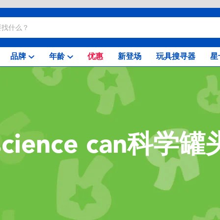
品牌
年龄
优惠
新登场
玩具搜寻器
星
science can科学罐