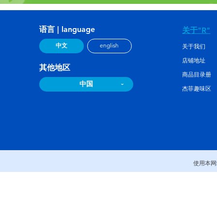
语言 | language
关于"R"
中文
english
关于我们
店铺地址
其他地区
商品目录册
中国
杰菲趣味区
使用本网