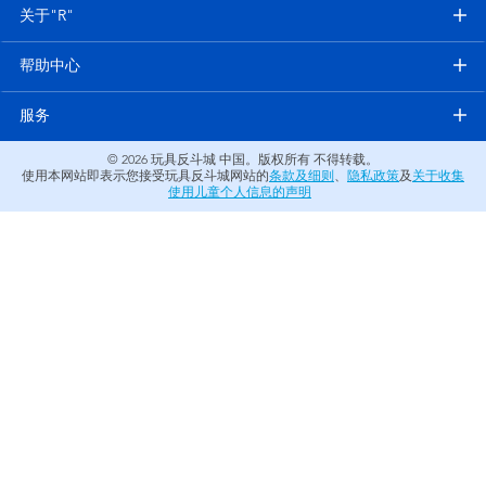
电子玩具
关于"R"
帮助中心
游戏及拼图系列
服务
益智学习玩具
© 2026
玩具反斗城 中国。版权所有 不得转载。
使用本网站即表示您接受玩具反斗城网站的
条款及细则
、
隐私政策
及
关于收集
户外及运动产品
使用儿童个人信息的声明
派对用品
模仿，化妆及造型系列
毛绒公仔玩具
夏日