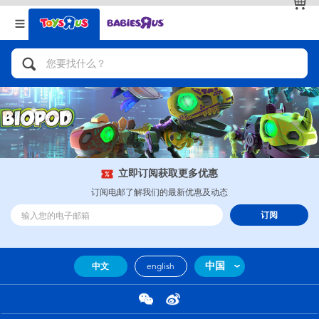
返回
返回
分类目录
品牌
查看全部
人气英雄，角色扮演，射击玩具
自行车，滑板车，骑乘车
拼砌组合及乐高LEGO
立即订阅获取更多优惠
订阅电邮了解我们的最新优惠及动态
玩具车，货车，火车及遥控系列
订阅
手工艺，文具，蜡笔，泥胶，画板
中国
中文
english
娃娃，芭比，收藏公仔