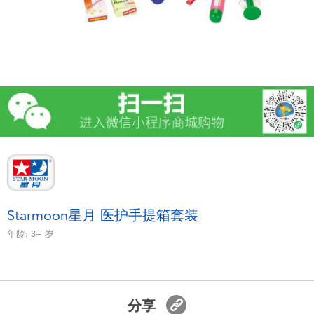
电子玩具
游戏及拼图系列
益智学习玩具
户外及运动产品
派对用品
模仿，化妆及造型系列
Starmoon星月 医护手提箱套装
年龄:
3+
岁
毛绒公仔玩具
夏日
分享