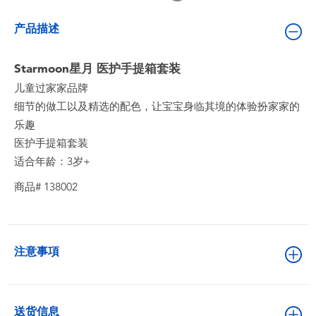
婴儿及学前玩具
产品描述
电池
Starmoon星月 医护手提箱套装
儿童过家家品牌
新登场
细节的做工以及精选的配色，让宝宝身临其境的体验扮家家的
乐趣
玩具促销
医护手提箱套装
适合年龄：3岁+
玩具清货
商品# 138002
注意事項
送货信息