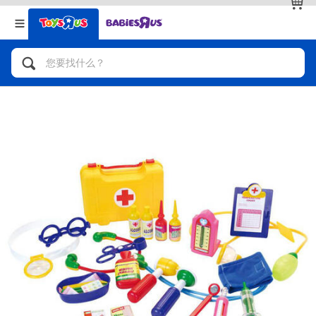
返回
返回
分类目录
品牌
查看全部
人气英雄，角色扮演，射击玩具
自行车，滑板车，骑乘车
拼砌组合及乐高LEGO
玩具车，货车，火车及遥控系列
手工艺，文具，蜡笔，泥胶，画板
娃娃，芭比，收藏公仔