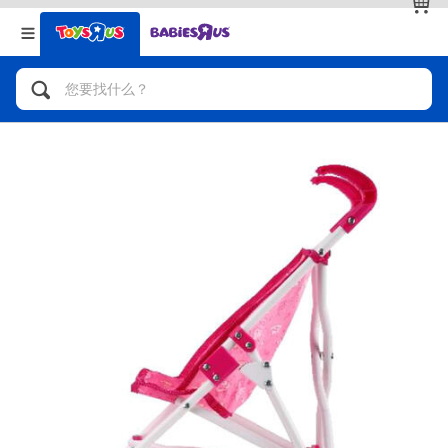
返回
返回
分类目录
品牌
查看全部
人气英雄，角色扮演，射击玩具
自行车，滑板车，骑乘车
拼砌组合及乐高LEGO
玩具车，货车，火车及遥控系列
手工艺，文具，蜡笔，泥胶，画板
娃娃，芭比，收藏公仔