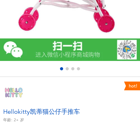
电子玩具
游戏及拼图系列
益智学习玩具
户外及运动产品
派对用品
hot!
模仿，化妆及造型系列
毛绒公仔玩具
Hellokitty凯蒂猫公仔手推车
年龄:
2+
岁
夏日