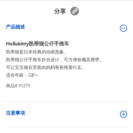
婴儿及学前玩具
分享
电池
产品描述
新登场
Hellokitty凯蒂猫公仔手推车
凯蒂猫是日本经典的动画形象。
玩具促销
凯蒂猫公仔手推车折合设计，可方便收藏及携带。
可让宝宝做在里面由妈妈爸爸推着行走。
玩具清货
适合年龄：2岁+
商品# 91275
注意事項