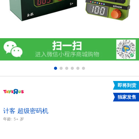
电子玩具
游戏及拼图系列
益智学习玩具
户外及运动产品
派对用品
即将到货
模仿，化妆及造型系列
独家发售
毛绒公仔玩具
计客 超级密码机
年龄:
5+
岁
夏日