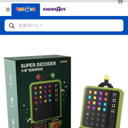
返回
返回
分类目录
品牌
查看全部
人气英雄，角色扮演，射击玩具
自行车，滑板车，骑乘车
拼砌组合及乐高LEGO
玩具车，货车，火车及遥控系列
手工艺，文具，蜡笔，泥胶，画板
娃娃，芭比，收藏公仔