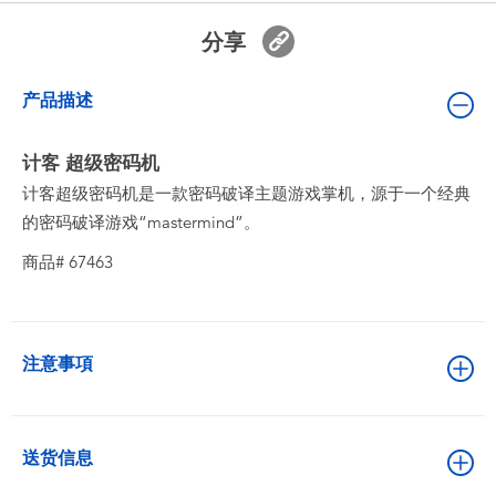
婴儿及学前玩具
分享
电池
产品描述
新登场
计客 超级密码机
计客超级密码机是一款密码破译主题游戏掌机，源于一个经典
玩具促销
的密码破译游戏“mastermind”。
商品# 67463
玩具清货
注意事項
送货信息