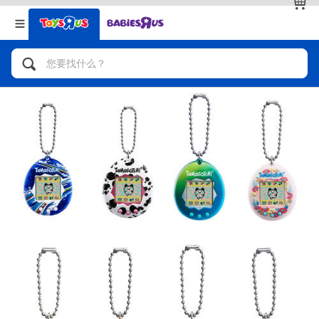
返回
返回
分类目录
品牌
查看全部
人气英雄，角色扮演，射击玩具
自行车，滑板车，骑乘车
拼砌组合及乐高LEGO
玩具车，货车，火车及遥控系列
手工艺，文具，蜡笔，泥胶，画板
娃娃，芭比，收藏公仔