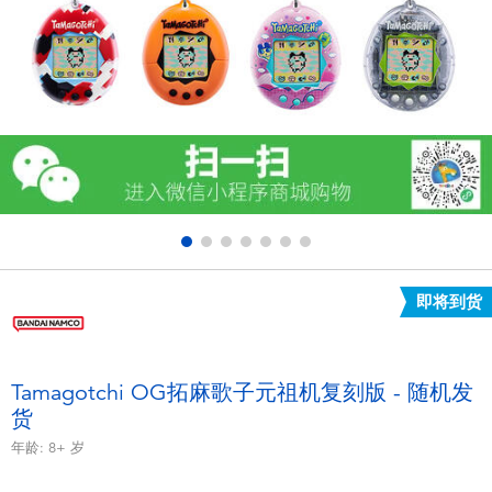
电子玩具
游戏及拼图系列
益智学习玩具
户外及运动产品
派对用品
即将到货
模仿，化妆及造型系列
毛绒公仔玩具
Tamagotchi OG拓麻歌子元祖机复刻版 - 随机发
货
夏日
年龄:
8+
岁