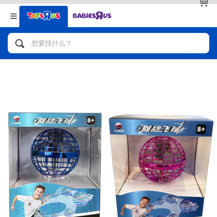
返回
返回
分类目录
品牌
查看全部
人气英雄，角色扮演，射击玩具
自行车，滑板车，骑乘车
拼砌组合及乐高LEGO
玩具车，货车，火车及遥控系列
手工艺，文具，蜡笔，泥胶，画板
娃娃，芭比，收藏公仔