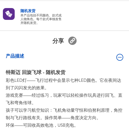
婴儿及学前玩具
随机发货
本产品包括不同颜色、款式或
人物角色。每个款式单独发售
电池
并随机发货。
新登场
分享
玩具促销
产品描述
玩具清货
特斯迈 回旋飞球 - 随机发货
彩色LED灯——飞行过程中会显示七种LED颜色。它在夜间达
到了闪闪发光的效果。
游戏竞赛——经过练习，玩家可以轻松操作玩具进行回飞、直
飞和弯角传球。
孩子可以学习航空知识：飞机角动量守恒和伯努利原理，角控
制与飞行路线有关。操作简单——角度决定方向。
环保——可回收高效电池，USB充电。