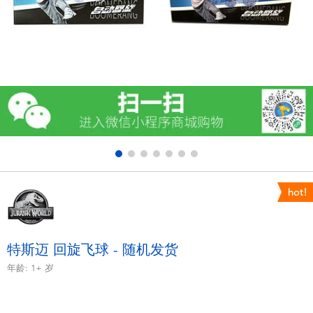
电子玩具
游戏及拼图系列
益智学习玩具
户外及运动产品
派对用品
hot!
模仿，化妆及造型系列
毛绒公仔玩具
特斯迈 回旋飞球 - 随机发货
年龄:
1+
岁
夏日