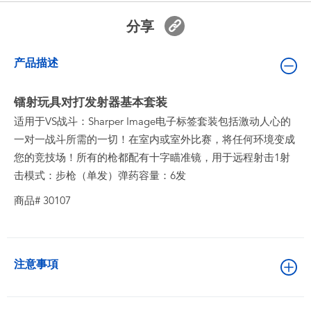
婴儿及学前玩具
分享
电池
产品描述
新登场
镭射玩具对打发射器基本套装
适用于VS战斗：Sharper Image电子标签套装包括激动人心的
玩具促销
一对一战斗所需的一切！在室内或室外比赛，将任何环境变成
您的竞技场！所有的枪都配有十字瞄准镜，用于远程射击1射
玩具清货
击模式：步枪（单发）弹药容量：6发
商品# 30107
注意事項