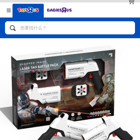
返回
返回
分类目录
品牌
查看全部
人气英雄，角色扮演，射击玩具
自行车，滑板车，骑乘车
拼砌组合及乐高LEGO
玩具车，货车，火车及遥控系列
手工艺，文具，蜡笔，泥胶，画板
娃娃，芭比，收藏公仔