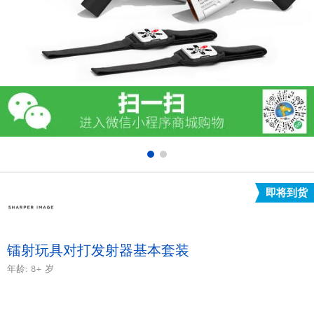
电子玩具
游戏及拼图系列
益智学习玩具
户外及运动产品
派对用品
即将到货
模仿，化妆及造型系列
毛绒公仔玩具
镭射玩具对打发射器基本套装
年龄:
8+
岁
夏日