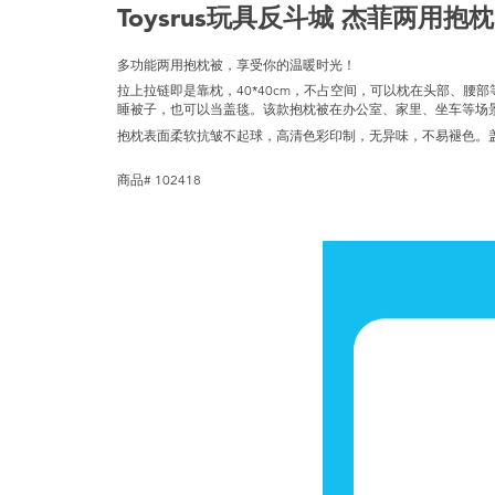
Toysrus玩具反斗城 杰菲两用抱枕
多功能两用抱枕被，享受你的温暖时光！
拉上拉链即是靠枕，40*40cm，不占空间，可以枕在头部、腰部等
睡被子，也可以当盖毯。该款抱枕被在办公室、家里、坐车等场
抱枕表面柔软抗皱不起球，高清色彩印制，无异味，不易褪色。
商品# 102418