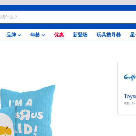
品牌
年龄
优惠
新登场
玩具搜寻器
星
To
年龄:
3+