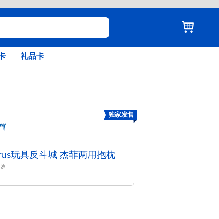
卡
礼品卡
独家发售
ysrus玩具反斗城 杰菲两用抱枕
岁