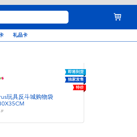
卡
礼品卡
即将到货
独家发售
特价
ysrus玩具反斗城购物袋
30X35CM
岁