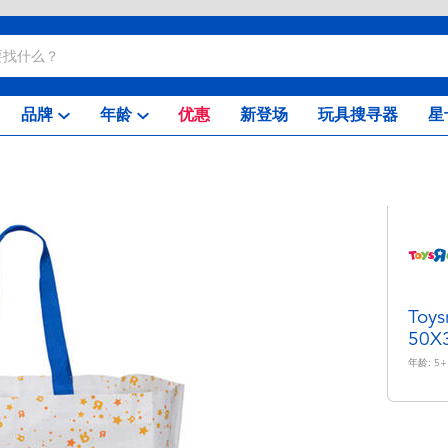
品牌
年龄
优惠
新登场
玩具搜寻器
星
To
50X
年龄:
5+