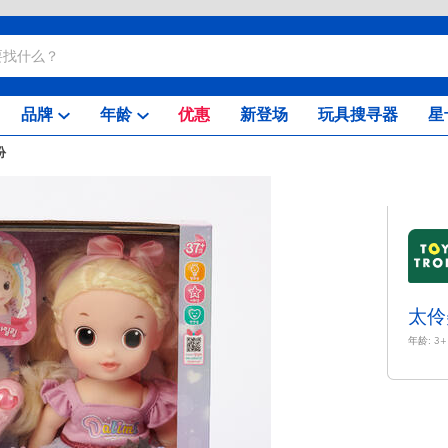
品牌
年龄
优惠
新登场
玩具搜寻器
星
扮
太伶
年龄:
3+