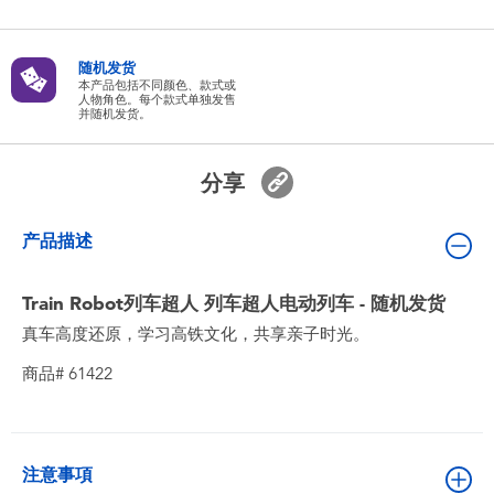
婴儿及学前玩具
随机发货
电池
本产品包括不同颜色、款式或
人物角色。每个款式单独发售
并随机发货。
新登场
分享
玩具促销
产品描述
玩具清货
Train Robot列车超人 列车超人电动列车 - 随机发货
真车高度还原，学习高铁文化，共享亲子时光。
商品# 61422
注意事項