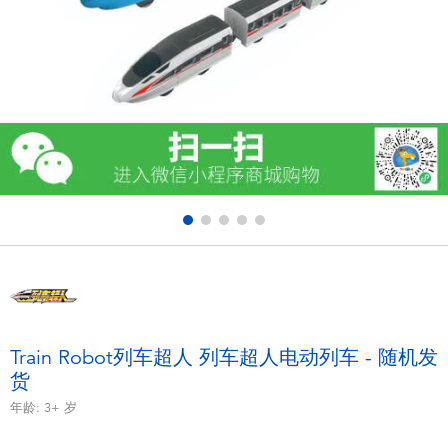
电子玩具
游戏及拼图系列
益智学习玩具
户外及运动产品
派对用品
模仿，化妆及造型系列
毛绒公仔玩具
Train Robot列车超人 列车超人电动列车 - 随机发
货
夏日
年龄:
3+
岁