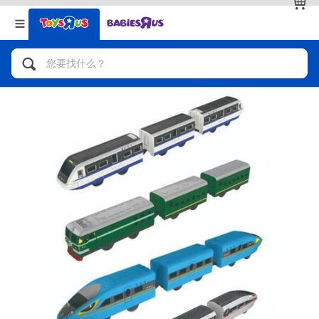
返回
返回
分类目录
品牌
查看全部
人气英雄，角色扮演，射击玩具
自行车，滑板车，骑乘车
拼砌组合及乐高LEGO
玩具车，货车，火车及遥控系列
手工艺，文具，蜡笔，泥胶，画板
娃娃，芭比，收藏公仔